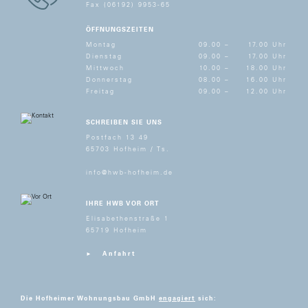
Fax (06192) 9953-65
ÖFFNUNGSZEITEN
Montag
09.00 –
17.00 Uhr
Dienstag
09.00 –
17.00 Uhr
Mittwoch
10.00 –
18.00 Uhr
Donnerstag
08.00 –
16.00 Uhr
Freitag
09.00 –
12.00 Uhr
SCHREIBEN SIE UNS
Postfach 13 49
65703 Hofheim / Ts.
info@hwb-hofheim.de
IHRE HWB VOR ORT
Elisabethenstraße 1
65719 Hofheim
Anfahrt
Die Hofheimer Wohnungsbau GmbH
engagiert
sich: