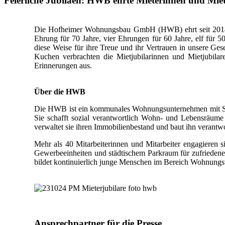
Feierliche Jubiläen: HWB ehrte Mieterinnen und Mie
Die Hofheimer Wohnungsbau GmbH (HWB) ehrt seit 2014 ihr
Ehrung für 70 Jahre, vier Ehrungen für 60 Jahre, elf für 
diese Weise für ihre Treue und ihr Vertrauen in unsere Ge
Kuchen verbrachten die Mietjubilarinnen und Mietjubila
Erinnerungen aus.
Über die HWB
Die HWB ist ein kommunales Wohnungsunternehmen mit Sitz 
Sie schafft sozial verantwortlich Wohn- und Lebensräume 
verwaltet sie ihren Immobilienbestand und baut ihn verantw
Mehr als 40 Mitarbeiterinnen und Mitarbeiter engagieren
Gewerbeeinheiten und städtischem Parkraum für zufrieden
bildet kontinuierlich junge Menschen im Bereich Wohnungsw
Ansprechpartner für die Presse