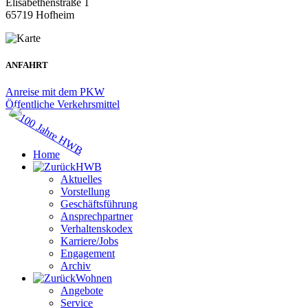
Elisabethenstraße 1
65719 Hofheim
ANFAHRT
Anreise mit dem PKW
Öffentliche Verkehrsmittel
Home
HWB
Aktuelles
Vorstellung
Geschäftsführung
Ansprechpartner
Verhaltenskodex
Karriere/Jobs
Engagement
Archiv
Wohnen
Angebote
Service