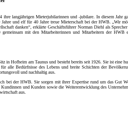
ter
e langjährigen Mieterjubilarinnen und -jubilare. In diesem Jahr gab
50 Jahre und elf für 40 Jahre treue Mieterschaft bei der HWB. „Wir mö
sellschaft danken“, erklärte Geschäftsführer Norman Diehl als Spreche
re gemeinsam mit den Mitarbeiterinnen und Mitarbeitern der HWB e
in Hofheim am Taunus und besteht bereits seit 1926. Sie ist eine hu
für alle Bedürfnisse des Lebens und breite Schichten der Bevölkerun
ortungsvoll und nachhaltig aus.
 sich bei der HWB. Sie sorgen mit ihrer Expertise rund um das Gut
e Kundinnen und Kunden sowie die Weiterentwicklung des Unternehm
irtschaft aus.