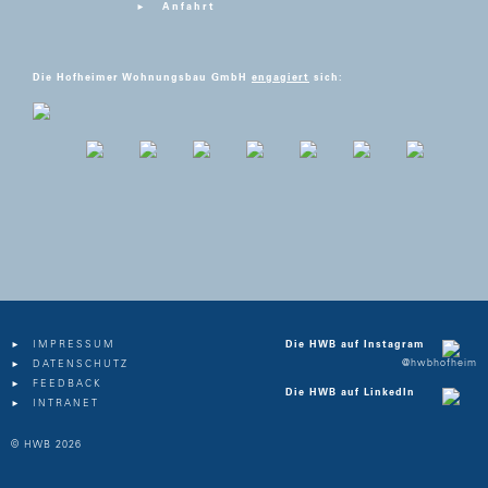
Anfahrt
Die Hofheimer Wohnungsbau GmbH
engagiert
sich:
IMPRESSUM
Die HWB auf Instagram
@hwbhofheim
DATENSCHUTZ
FEEDBACK
Die HWB auf LinkedIn
INTRANET
© HWB 2026