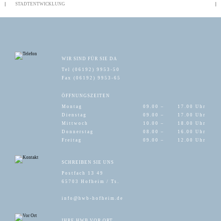
STADTENTWICKLUNG
WIR SIND FÜR SIE DA
Tel (06192) 9953-50
Fax (06192) 9953-65
ÖFFNUNGSZEITEN
Montag
09.00 –
17.00 Uhr
Dienstag
09.00 –
17.00 Uhr
Mittwoch
10.00 –
18.00 Uhr
Donnerstag
08.00 –
16.00 Uhr
Freitag
09.00 –
12.00 Uhr
SCHREIBEN SIE UNS
Postfach 13 49
65703 Hofheim / Ts.
info@hwb-hofheim.de
IHRE HWB VOR ORT