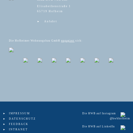
Elisabethenstraße 1
65719 Hofheim
Anfahrt
Die Hofheimer Wohnungsbau GmbH
engagiert
sich:
IMPRESSUM
Die HWB auf Instagram
@hwbhofheim
DATENSCHUTZ
FEEDBACK
Die HWB auf LinkedIn
INTRANET