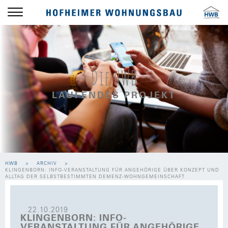
Die HWB
LAUFENDES PROJEKT
HWB
ARCHIV
KLINGENBORN: INFO-VERANSTALTUNG FÜR ANGEHÖRIGE ÜBER KONZEPT UND
ALLTAG DER SELBSTBESTIMMTEN DEMENZ-WOHNGEMEINSCHAFT
22.10.2019
KLINGENBORN: INFO-
VERANSTALTUNG FÜR ANGEHÖRIGE