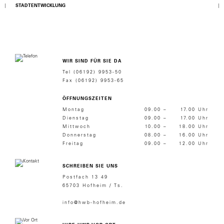
STADTENTWICKLUNG
WIR SIND FÜR SIE DA
Tel (06192) 9953-50
Fax (06192) 9953-65
ÖFFNUNGSZEITEN
Montag
09.00 –
17.00 Uhr
Dienstag
09.00 –
17.00 Uhr
Mittwoch
10.00 –
18.00 Uhr
Donnerstag
08.00 –
16.00 Uhr
Freitag
09.00 –
12.00 Uhr
SCHREIBEN SIE UNS
Postfach 13 49
65703 Hofheim / Ts.
info@hwb-hofheim.de