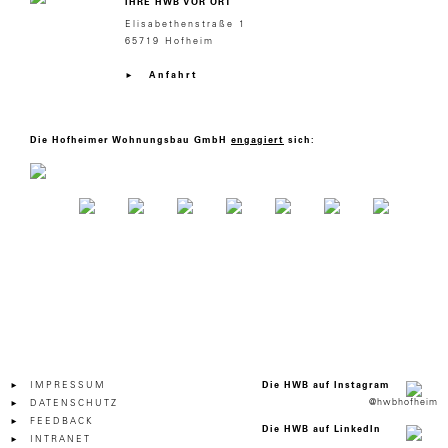
IHRE HWB VOR ORT
Elisabethenstraße 1
65719 Hofheim
Anfahrt
Die Hofheimer Wohnungsbau GmbH
engagiert
sich:
IMPRESSUM
Die HWB auf Instagram
@hwbhofheim
DATENSCHUTZ
FEEDBACK
Die HWB auf LinkedIn
INTRANET