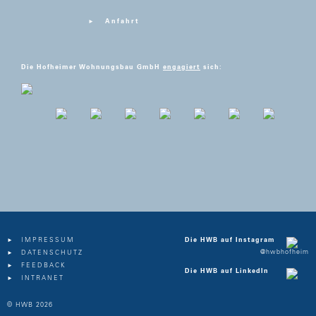
Anfahrt
Die Hofheimer Wohnungsbau GmbH
engagiert
sich:
IMPRESSUM
Die HWB auf Instagram
@hwbhofheim
DATENSCHUTZ
FEEDBACK
Die HWB auf LinkedIn
INTRANET
© HWB 2026