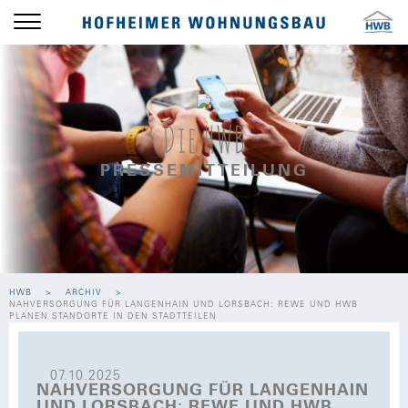
Die HWB
PRESSEMITTEILUNG
HWB
ARCHIV
NAHVERSORGUNG FÜR LANGENHAIN UND LORSBACH: REWE UND HWB
PLANEN STANDORTE IN DEN STADTTEILEN
07.10.2025
NAHVERSORGUNG FÜR LANGENHAIN
UND LORSBACH: REWE UND HWB