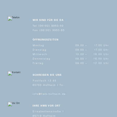
WIR SIND FÜR SIE DA
Tel (06192) 9953-50
Fax (06192) 9953-65
ÖFFNUNGSZEITEN
Montag
09.00 –
17.00 Uhr
Dienstag
09.00 –
17.00 Uhr
Mittwoch
10.00 –
18.00 Uhr
Donnerstag
08.00 –
16.00 Uhr
Freitag
09.00 –
12.00 Uhr
SCHREIBEN SIE UNS
Postfach 13 49
65703 Hofheim / Ts.
info@hwb-hofheim.de
IHRE HWB VOR ORT
Elisabethenstraße 1
65719 Hofheim