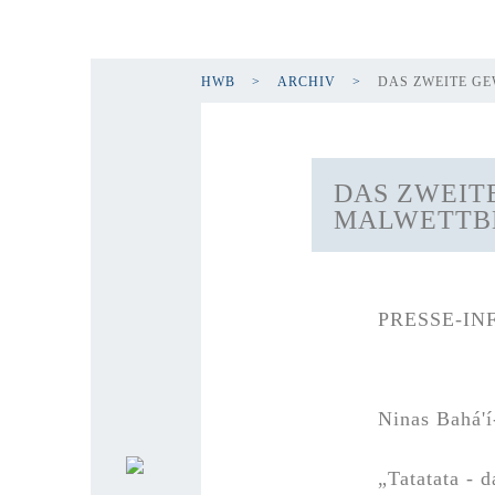
HWB
ARCHIV
DAS ZWEITE G
DAS ZWEIT
MALWETTB
PRESSE-IN
Ninas Bahá'í
„Tatatata - 