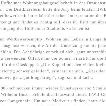
 Hofheimer Wohnungsbaugesellschaft in der Oranienst
n. Die Drittklässlerin hatte die Jury beim letzten HW
ttbewerb mit ihrer künstlerischen Interpretation des B
zeugt und findet es richtig toll, dass ihr Bild nun üb
eingang des Hofheimer Stadtteils zu sehen ist.
um Wettbewerbsmotto „Wohnen und Leben in Langenh
 ausgelost worden, die Art der Umsetzung konnte jed
wählen. Die Achtjährige entschied sich, ganz unterschi
u verwenden: Ölfarbe für die Sonne, Filzstift für die P
t für die Glaskuppel. „Die Kuppel mit den vielen klei
t richtig schwer gefallen“, erinnert sie sich. „Aber da
endwie ganz gut hingekriegt“, sagt sie und lacht.
t 2006 schmücken immer wieder Kunstwerke von Schüle
r Wilhelm-Busch-Schule die Hauswand dieses HWB-G
 von Langenhain. Um neue Motive zu finden, hatte d