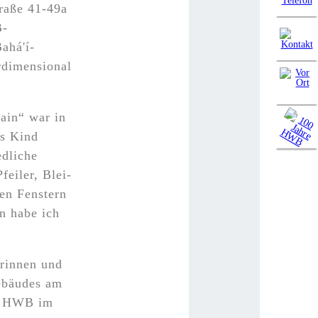
raße 41-49a
B-
ahá'í-
erdimensional
ain“ war in
es Kind
edliche
feiler, Blei-
nen Fenstern
nn habe ich
rinnen und
ebäudes am
ie HWB im