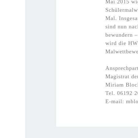
Mai 2015 wi
Schülermalwe
Mal. Insgesa
sind nun na
bewundern – 
wird die HW
Malwettbewe
Ansprechpart
Magistrat d
Miriam Block
Tel. 06192 
E-mail: mbl