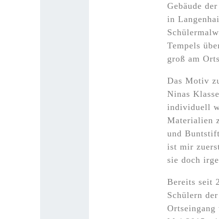
Gebäude der
in Langenhai
Schülermalwe
Tempels über
groß am Orts
Das Motiv z
Ninas Klasse
individuell 
Materialien z
und Buntstif
ist mir zuers
sie doch irg
Bereits sei
Schülern de
Ortseingang