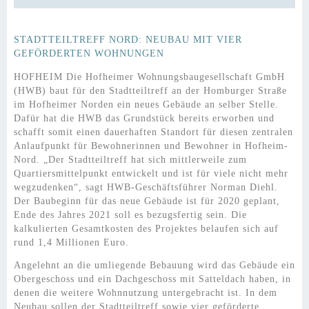
STADTTEILTREFF NORD: NEUBAU MIT VIER
GEFÖRDERTEN WOHNUNGEN
HOFHEIM Die Hofheimer Wohnungsbaugesellschaft GmbH
(HWB) baut für den Stadtteiltreff an der Homburger Straße
im Hofheimer Norden ein neues Gebäude an selber Stelle.
Dafür hat die HWB das Grundstück bereits erworben und
schafft somit einen dauerhaften Standort für diesen zentralen
Anlaufpunkt für Bewohnerinnen und Bewohner in Hofheim-
Nord. „Der Stadtteiltreff hat sich mittlerweile zum
Quartiersmittelpunkt entwickelt und ist für viele nicht mehr
wegzudenken“, sagt HWB-Geschäftsführer Norman Diehl.
Der Baubeginn für das neue Gebäude ist für 2020 geplant,
Ende des Jahres 2021 soll es bezugsfertig sein. Die
kalkulierten Gesamtkosten des Projektes belaufen sich auf
rund 1,4 Millionen Euro.
Angelehnt an die umliegende Bebauung wird das Gebäude ein
Obergeschoss und ein Dachgeschoss mit Satteldach haben, in
denen die weitere Wohnnutzung untergebracht ist. In dem
Neubau sollen der Stadtteiltreff sowie vier geförderte