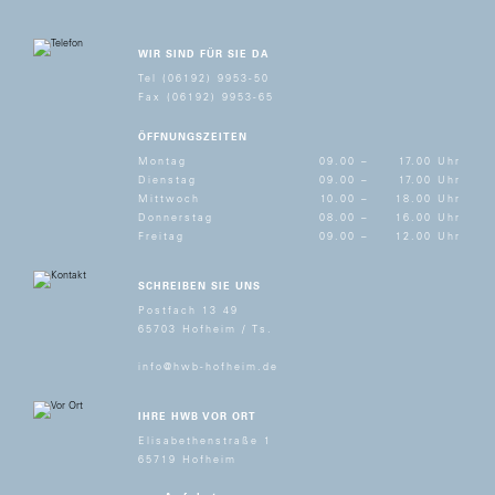
WIR SIND FÜR SIE DA
Tel (06192) 9953-50
Fax (06192) 9953-65
ÖFFNUNGSZEITEN
Montag
09.00 –
17.00 Uhr
Dienstag
09.00 –
17.00 Uhr
Mittwoch
10.00 –
18.00 Uhr
Donnerstag
08.00 –
16.00 Uhr
Freitag
09.00 –
12.00 Uhr
SCHREIBEN SIE UNS
Postfach 13 49
65703 Hofheim / Ts.
info@hwb-hofheim.de
IHRE HWB VOR ORT
Elisabethenstraße 1
65719 Hofheim