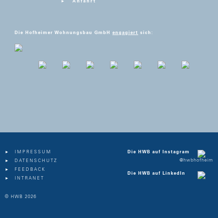
Anfahrt
Die Hofheimer Wohnungsbau GmbH
engagiert
sich:
IMPRESSUM
Die HWB auf Instagram
@hwbhofheim
DATENSCHUTZ
FEEDBACK
Die HWB auf LinkedIn
INTRANET
© HWB 2026