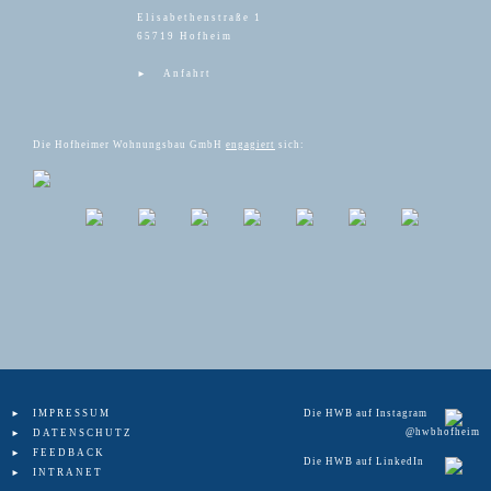
Elisabethenstraße 1
65719 Hofheim
Anfahrt
Die Hofheimer Wohnungsbau GmbH
engagiert
sich:
IMPRESSUM
Die HWB auf Instagram
@hwbhofheim
DATENSCHUTZ
FEEDBACK
Die HWB auf LinkedIn
INTRANET