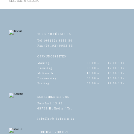
STADTENTWICKLUNG
WIR SIND FÜR SIE DA
Tel (06192) 9953-50
Fax (06192) 9953-65
ÖFFNUNGSZEITEN
Montag
09.00 –
17.00 Uhr
Dienstag
09.00 –
17.00 Uhr
Mittwoch
10.00 –
18.00 Uhr
Donnerstag
08.00 –
16.00 Uhr
Freitag
09.00 –
12.00 Uhr
SCHREIBEN SIE UNS
Postfach 13 49
65703 Hofheim / Ts.
info@hwb-hofheim.de
IHRE HWB VOR ORT