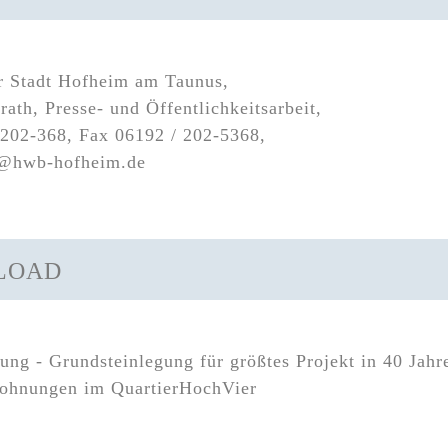
r Stadt Hofheim am Taunus,
rath, Presse- und Öffentlichkeitsarbeit,
 202-368, Fax 06192 / 202-5368,
e@hwb-hofheim.de
LOAD
lung - Grundsteinlegung für größtes Projekt in 40 Ja
Wohnungen im QuartierHochVier