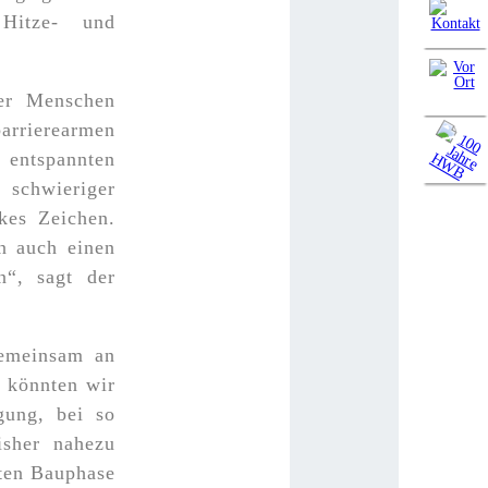
 Hitze- und
der Menschen
rrierearmen
 entspannten
schwieriger
rkes Zeichen.
n auch einen
“, sagt der
gemeinsam an
t könnten wir
gung, bei so
isher nahezu
sten Bauphase