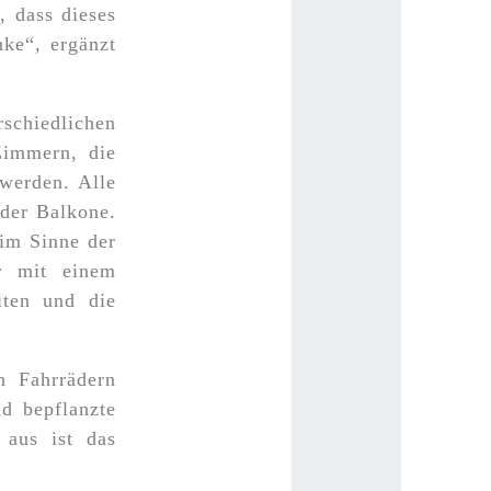
i, dass dieses
nke“, ergänzt
chiedlichen
Zimmern, die
 werden. Alle
oder Balkone.
im Sinne der
ür mit einem
iten und die
n Fahrrädern
d bepflanzte
t aus ist das