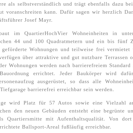
ere als selbstverständlich und trägt ebenfalls dazu be
ut voranschreiten kann. Dafür sagen wir herzlich Da
tsführer Josef Mayr.
ut im QuartierHochVier Wohneinheiten in unters
chen 44 und 100 Quadratmetern und ein bis fünf 
s geförderte Wohnungen und teilweise frei vermietet
rfügen über attraktive und gut nutzbare Terrassen 
der Wohnungen werden nach barrierefreiem Standard 
Bauordnung errichtet. Jeder Baukörper wird daf
rsonenaufzug ausgerüstet, so dass alle Wohneinhe
iefgarage barrierefrei erreichbar sein werden.
age wird Platz für 57 Autos sowie eine Vielzahl a
schen den neuen Gebäuden entsteht eine begrünte un
ls Quartiersmitte mit Aufenthaltsqualität. Von dor
rrichtete Ballsport-Areal fußläufig erreichbar.