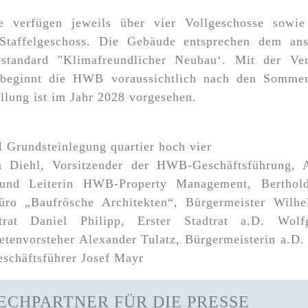
e verfügen jeweils über vier Vollgeschosse sowie
 Staffelgeschoss. Die Gebäude entsprechen dem ans
standard "Klimafreundlicher Neubau‘. Mit der Ve
eginnt die HWB voraussichtlich nach den Sommer
ellung ist im Jahr 2028 vorgesehen.
n Diehl, Vorsitzender der HWB-Geschäftsführung, 
n und Leiterin HWB-Property Management, Bertho
büro „Baufrösche Architekten“, Bürgermeister Wilhe
dtrat Daniel Philipp, Erster Stadtrat a.D. Wolf
etenvorsteher Alexander Tulatz, Bürgermeisterin a.D.
chäftsführer Josef Mayr
ECHPARTNER FÜR DIE PRESSE