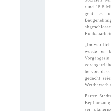
Sozialen Mi
rund 15,5 M
geht es u
Baugenehmi
abgeschlosse
Rohbauarbei
„Im wörtlich
wurde er b
Vorgängeri
vorangetrie
hervor, das
gedacht seie
Wettbewerb u
Erster Stadt
Bepflanzung
sei planer