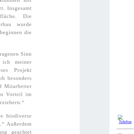
inkommen mit
t. Insgesamt
läche. Die
erbau wurde
 beginnen die
tragenen Sinn
 ich meiner
ses Projekt
ob besonders
 Mitarbeiter
en Vorteil im
rziehern.“
ie biodiverse
n.“ Außerdem
ng geachtet