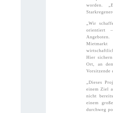
worden. „E
Starkregener
„Wir schaff
orientiert
Angeboten. 
Mietmarkt 
wirtschaftli
Hier sicher
Ort, an de
Vorsitzende
„Dieses Pro
einem Ziel a
nicht berei
einem große
durchweg pos