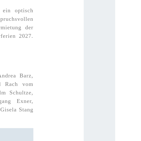
 ein optisch
pruchsvollen
rmietung der
ferien 2027.
Andrea Barz,
ld Rach vom
lm Schultze,
gang Exner,
 Gisela Stang