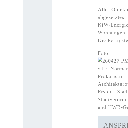
Alle Objekt
abgesetztes
KfW-Energie
Wohnungen b
Die Fertigst
Foto:
v.l.: Norma
Prokuristi
Architektur
Erster Sta
Stadtverordn
und HWB-Ges
ANSPR