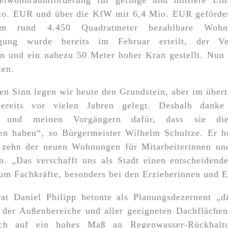
etwohnraumförderung für geringe und mittlere E
io. EUR und über die KfW mit 6,4 Mio. EUR geförder
m rund 4.450 Quadratmeter bezahlbare Wohnf
gung wurde bereits im Februar erteilt, der V
n und ein nahezu 50 Meter hoher Kran gestellt. Nun
ten.
en Sinn legen wir heute den Grundstein, aber im über
ereits vor vielen Jahren gelegt. Deshalb danke
n und meinen Vorgängern dafür, dass sie die
ben haben“, so Bürgermeister Wilhelm Schultze. Er h
s zehn der neuen Wohnungen für Mitarbeiterinnen und
n. „Das verschafft uns als Stadt einen entscheidend
m Fachkräfte, besonders bei den Erzieherinnen und E
rat Daniel Philipp betonte als Planungsdezernent „d
 der Außenbereiche und aller geeigneten Dachfläche
isch auf ein hohes Maß an Regenwasser-Rückhaltu