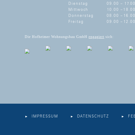
Dienstag
09.00 –
17.0
Mittwoch
10.00 –
18.0
Donnerstag
08.00 –
16.0
Freitag
09.00 –
12.0
Die Hofheimer Wohnungsbau GmbH
engagiert
sich:
IMPRESSUM
DATENSCHUTZ
FE