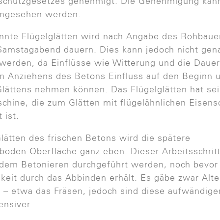
schutzgesetzes genehmigt. Die Genehmigung kann
eingesehen werden.
nte Flügelglätten wird nach Angabe des Rohbauer
Samstagabend dauern. Dies kann jedoch nicht gen
erden, da Einflüsse wie Witterung und die Dauer
en Anziehens des Betons Einfluss auf den Beginn 
lättens nehmen können. Das Flügelglätten hat s
chine, die zum Glätten mit flügelähnlichen Eisen
 ist.
lätten des frischen Betons wird die spätere
boden-Oberfläche ganz eben. Dieser Arbeitsschrit
 dem Betonieren durchgeführt werden, noch bevor
gkeit durch das Abbinden erhält. Es gäbe zwar Alte
 – etwa das Fräsen, jedoch sind diese aufwändige
ensiver.