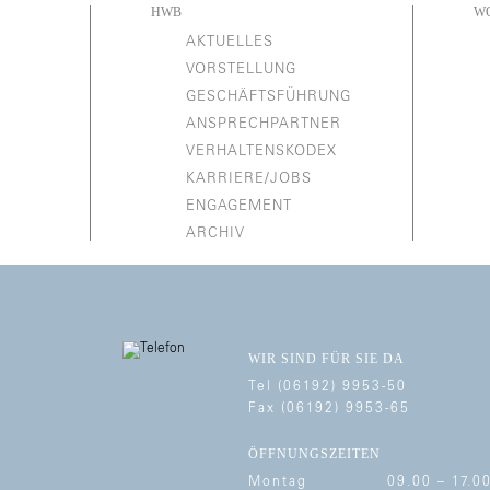
HWB
W
AKTUELLES
VORSTELLUNG
GESCHÄFTSFÜHRUNG
ANSPRECHPARTNER
VERHALTENSKODEX
KARRIERE/JOBS
ENGAGEMENT
ARCHIV
WIR SIND FÜR SIE DA
Tel (06192) 9953-50
Fax (06192) 9953-65
ÖFFNUNGSZEITEN
Montag
09.00 –
17.0