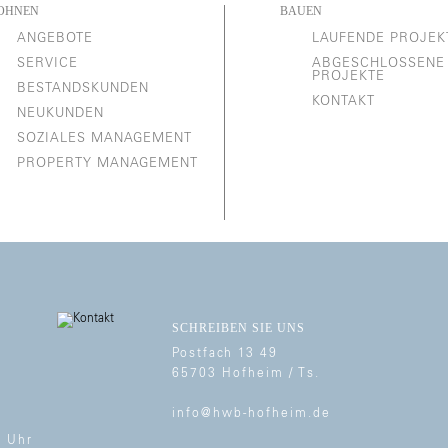
OHNEN
BAUEN
ANGEBOTE
LAUFENDE PROJEK
SERVICE
ABGESCHLOSSENE
PROJEKTE
BESTANDSKUNDEN
KONTAKT
NEUKUNDEN
SOZIALES MANAGEMENT
PROPERTY MANAGEMENT
SCHREIBEN SIE UNS
Postfach 13 49
65703 Hofheim / Ts.
info@hwb-hofheim.de
0 Uhr