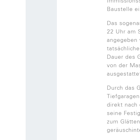
Immissions
Baustelle 
Das sogenan
22 Uhr am 
angegeben w
tatsächlich
Dauer des G
von der Mas
ausgestattet
Durch das G
Tiefgaragen
direkt nach
seine Festi
zum Glätten
geräuschint