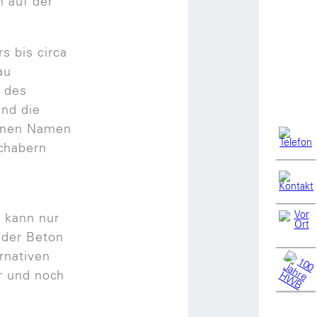
 auf der
s bis circa
au
 des
und die
einen Namen
schabern
t kann nur
 der Beton
rnativen
r und noch