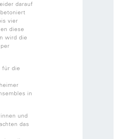
eider darauf
 betoniert
is vier
len diese
n wird die
 per
für die
fheimer
nsembles in
rinnen und
bachten das