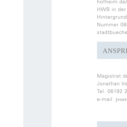
hofheim.de/
HWB in der 
Hintergrund
Nummer 080
stadtbueche
ANSPR
Magistrat d
Jonathan Vo
Tel. 06192 
jvor
e-mail: