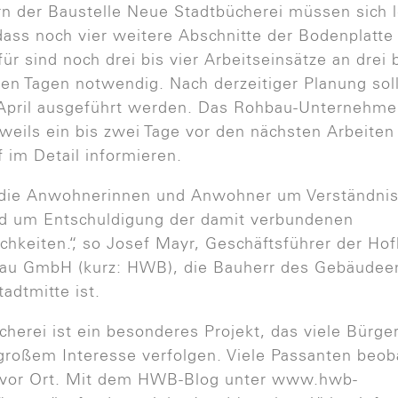
n der Baustelle Neue Stadtbücherei müssen sich l
 dass noch vier weitere Abschnitte der Bodenplatte
r sind noch drei bis vier Arbeitseinsätze an drei b
en Tagen notwendig. Nach derzeitiger Planung sol
April ausgeführt werden. Das Rohbau-Unternehme
weils ein bis zwei Tage vor den nächsten Arbeiten
f im Detail informieren.
 die Anwohnerinnen und Anwohner um Verständnis 
nd um Entschuldigung der damit verbundenen
hkeiten.“, so Josef Mayr, Geschäftsführer der Ho
u GmbH (kurz: HWB), die Bauherr des Gebäudee
adtmitte ist.
cherei ist ein besonderes Projekt, das viele Bürge
großem Interesse verfolgen. Viele Passanten beo
vor Ort. Mit dem HWB-Blog unter www.hwb-