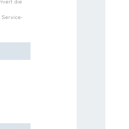
miert die
 Service-