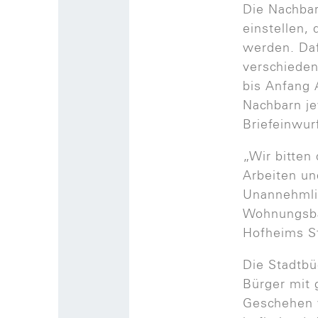
Die Nachbar
einstellen,
werden. Dafü
verschieden
bis Anfang 
Nachbarn je
Briefeinwur
„Wir bitten
Arbeiten u
Unannehmlic
Wohnungsba
Hofheims St
Die Stadtbü
Bürger mit 
Geschehen 