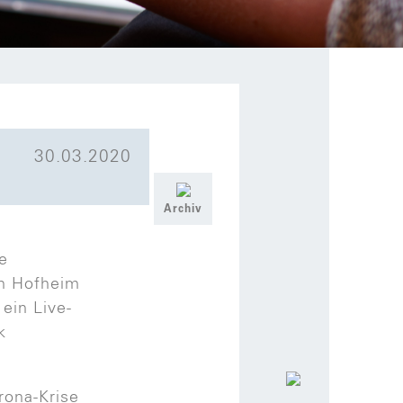
30.03.2020
Archiv
e
in Hofheim
ein Live-
k
ona-Krise