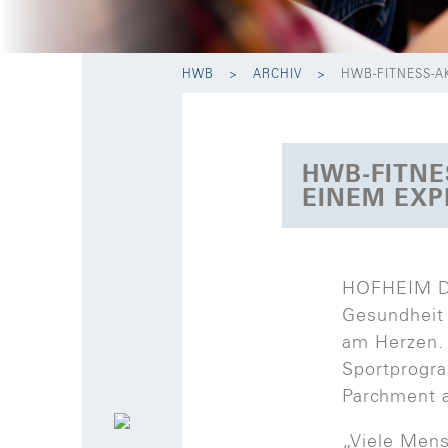
HWB
ARCHIV
HWB-FITNESS-A
HWB-FITNE
EINEM EXP
HOFHEIM De
Gesundheit 
am Herzen. 
Sportprogra
Parchment 
„Viele Men