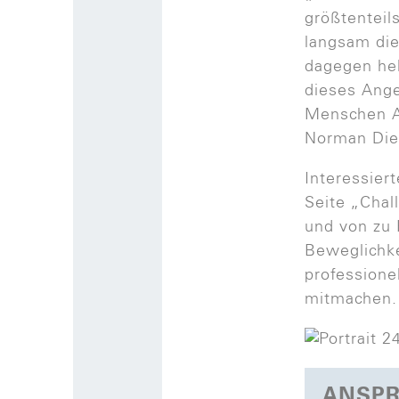
größtenteil
langsam die
dagegen he
dieses Ange
Menschen A
Norman Die
Interessier
Seite „Chal
und von zu
Beweglichke
professione
mitmachen.
ANSPR