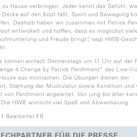
s zu Hause verbringen. Jeder kennt das Gefühl, 
 Decke auf den Kopf fällt. Sport und Bewegung k
lfen. Deshalb haben wir zusammen mit Patrick Pa
bot entwickelt und hoffen, dass es möglichst viel
ufmunterung und Freude bringt“, sagt HWB-Gesch
hl.
te können einfach Donnerstags um 11 Uhr auf der 
lenge 4 Change by Patrick Parchment“ das Live-V
 Hause aus mitmachen. Die Übungen dienen der
it, Stärkung der Muskulatur sowie Kondition und
ll von Parchment angeleitet. Von jung bis älter kan
 Die HWB wünscht viel Spaß und Abwechslung.
ECHPARTNER FÜR DIE PRESSE