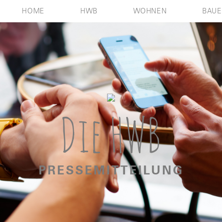
HOME
HWB
WOHNEN
BAU
Die HWB
PRESSEMITTEILUNG