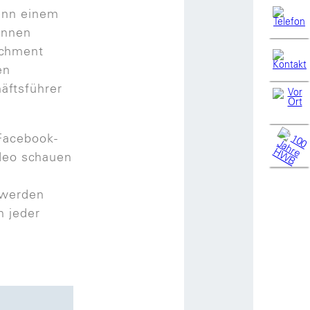
wenn einem
önnen
rchment
en
äftsführer
Facebook-
ideo schauen
 werden
n jeder