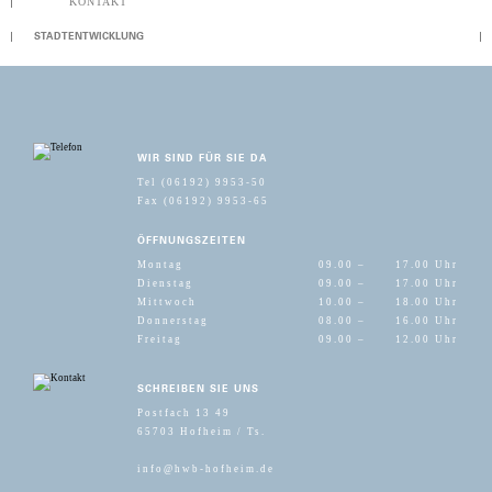
KONTAKT
STADTENTWICKLUNG
WIR SIND FÜR SIE DA
Tel (06192) 9953-50
Fax (06192) 9953-65
ÖFFNUNGSZEITEN
Montag
09.00 –
17.00 Uhr
Dienstag
09.00 –
17.00 Uhr
Mittwoch
10.00 –
18.00 Uhr
Donnerstag
08.00 –
16.00 Uhr
Freitag
09.00 –
12.00 Uhr
SCHREIBEN SIE UNS
Postfach 13 49
65703 Hofheim / Ts.
info@hwb-hofheim.de