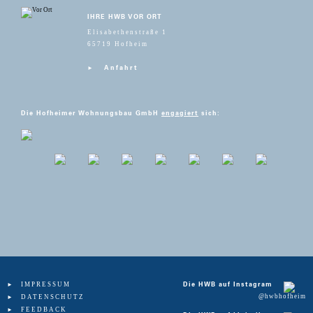
IHRE HWB VOR ORT
Elisabethenstraße 1
65719 Hofheim
Anfahrt
Die Hofheimer Wohnungsbau GmbH
engagiert
sich:
IMPRESSUM
Die HWB auf Instagram
@hwbhofheim
DATENSCHUTZ
FEEDBACK