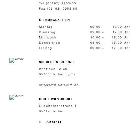
Tel (06192) 9953-50
Fax (06192) 9953-65
ÖFFNUNGSZEITEN
Montag
09.00 –
17.00 Uhr
Dienstag
09.00 –
17.00 Uhr
Mittwoch
10.00 –
18.00 Uhr
Donnerstag
08.00 –
16.00 Uhr
Freitag
09.00 –
12.00 Uhr
SCHREIBEN SIE UNS
Postfach 13 49
65703 Hofheim / Ts.
info@hwb-hofheim.de
IHRE HWB VOR ORT
Elisabethenstraße 1
65719 Hofheim
Anfahrt